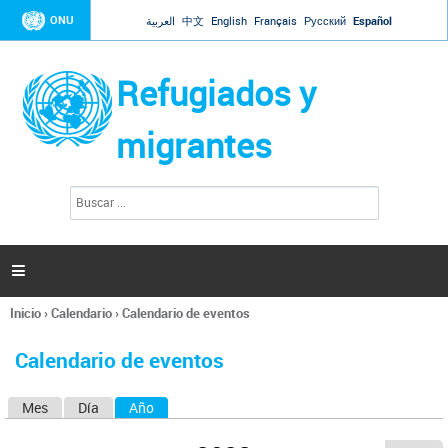
Jump to navigation
ONU
العربية
中文
English
Français
Русский
Español
Refugiados y
migrantes
B
F
u
o
s
r
c
a
m
r

u
l
Inicio
›
Calendario
›
Calendario de eventos
a
Se
r
encuentra
i
Calendario de eventos
usted
o
aquí
d
Mes
Día
Año
(solapa activa)
S
e
b
o