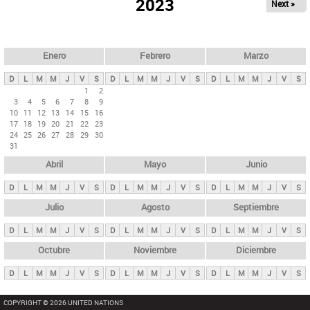
ú
2023
Next »
l
s
a
q
p
u
e
a
Enero
Febrero
Marzo
d
s
a
D
L
M
M
J
V
S
D
L
M
M
J
V
S
D
L
M
M
J
V
S
p
1
2
3
4
5
6
7
8
9
r
10
11
12
13
14
15
16
i
17
18
19
20
21
22
23
24
25
26
27
28
29
30
n
31
c
Abril
Mayo
Junio
i
p
D
L
M
M
J
V
S
D
L
M
M
J
V
S
D
L
M
M
J
V
S
a
Julio
Agosto
Septiembre
l
D
L
M
M
J
V
S
D
L
M
M
J
V
S
D
L
M
M
J
V
S
e
Octubre
Noviembre
Diciembre
s
D
L
M
M
J
V
S
D
L
M
M
J
V
S
D
L
M
M
J
V
S
COPYRIGHT © 2026 UNITED NATIONS