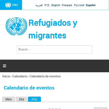
Jump to navigation
ONU
العربية
中文
English
Français
Русский
Español
Refugiados y
migrantes
B
F
u
o
s
r
c
a
m
r

u
l
Inicio
›
Calendario
›
Calendario de eventos
a
Se
r
encuentra
i
Calendario de eventos
usted
o
aquí
d
Mes
Día
Año
(solapa activa)
S
e
b
o