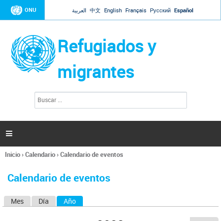
Jump to navigation
ONU
العربية
中文
English
Français
Русский
Español
Refugiados y
migrantes
B
F
u
o
s
r
c
a
m
r

u
l
Inicio
›
Calendario
›
Calendario de eventos
a
Se
r
encuentra
i
Calendario de eventos
usted
o
aquí
d
Mes
Día
Año
(solapa activa)
S
e
b
o