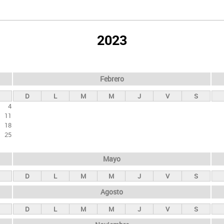
2023
Febrero
D
L
M
M
J
V
S
4
11
18
25
Mayo
D
L
M
M
J
V
S
Agosto
D
L
M
M
J
V
S