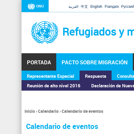
ONU
العربية
中文
English
Français
Русски
Refugiados y m
PORTADA
PACTO SOBRE MIGRACIÓN
Representante Especial
Respuesta
Consult
ASAMBLEA GENERAL
Reunión de alto nivel 2016
Declaración de Nuev
Inicio
›
Calendario
›
Calendario de eventos
Se
encuentra
Calendario de eventos
usted