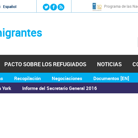
Jump to navigation
Programa de las Nac
й
Español
igrantes
PACTO SOBRE LOS REFUGIADOS
NOTICIAS
C
as
Recopilación
Negociaciones
Documentos [EN]
a York
Informe del Secretario General 2016