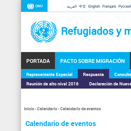
ONU
العربية
中文
English
Français
Русски
Refugiados y m
PORTADA
PACTO SOBRE MIGRACIÓN
Representante Especial
Respuesta
Consult
ASAMBLEA GENERAL
Reunión de alto nivel 2016
Declaración de Nuev
Inicio
›
Calendario
›
Calendario de eventos
Se
encuentra
Calendario de eventos
usted