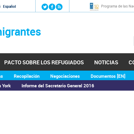
Jump to navigation
Programa de las Nac
й
Español
igrantes
PACTO SOBRE LOS REFUGIADOS
NOTICIAS
C
as
Recopilación
Negociaciones
Documentos [EN]
a York
Informe del Secretario General 2016