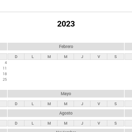
2023
Febrero
D
L
M
M
J
V
S
4
11
18
25
Mayo
D
L
M
M
J
V
S
Agosto
D
L
M
M
J
V
S