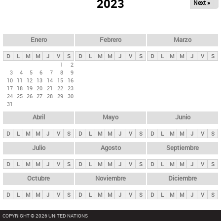
ú
2023
Next »
l
s
a
q
p
u
e
a
Enero
Febrero
Marzo
d
s
a
D
L
M
M
J
V
S
D
L
M
M
J
V
S
D
L
M
M
J
V
S
p
1
2
3
4
5
6
7
8
9
r
10
11
12
13
14
15
16
i
17
18
19
20
21
22
23
24
25
26
27
28
29
30
n
31
c
Abril
Mayo
Junio
i
p
D
L
M
M
J
V
S
D
L
M
M
J
V
S
D
L
M
M
J
V
S
a
Julio
Agosto
Septiembre
l
D
L
M
M
J
V
S
D
L
M
M
J
V
S
D
L
M
M
J
V
S
e
Octubre
Noviembre
Diciembre
s
D
L
M
M
J
V
S
D
L
M
M
J
V
S
D
L
M
M
J
V
S
COPYRIGHT © 2026 UNITED NATIONS