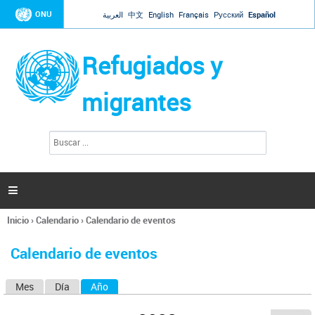
Jump to navigation
ONU
العربية
中文
English
Français
Русский
Español
Refugiados y
migrantes
B
F
u
o
s
r
c
a
m
r

u
l
Inicio
›
Calendario
›
Calendario de eventos
a
Se
r
encuentra
i
Calendario de eventos
usted
o
aquí
d
Mes
Día
Año
(solapa activa)
S
e
b
o