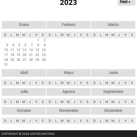
ú
2023
Next »
l
s
a
q
p
u
e
a
Enero
Febrero
Marzo
d
s
a
D
L
M
M
J
V
S
D
L
M
M
J
V
S
D
L
M
M
J
V
S
p
1
2
3
4
5
6
7
8
9
r
10
11
12
13
14
15
16
i
17
18
19
20
21
22
23
24
25
26
27
28
29
30
n
31
c
Abril
Mayo
Junio
i
p
D
L
M
M
J
V
S
D
L
M
M
J
V
S
D
L
M
M
J
V
S
a
Julio
Agosto
Septiembre
l
D
L
M
M
J
V
S
D
L
M
M
J
V
S
D
L
M
M
J
V
S
e
Octubre
Noviembre
Diciembre
s
D
L
M
M
J
V
S
D
L
M
M
J
V
S
D
L
M
M
J
V
S
COPYRIGHT © 2026 UNITED NATIONS