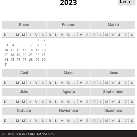
ú
2023
Next »
l
s
a
q
p
u
e
a
Enero
Febrero
Marzo
d
s
a
D
L
M
M
J
V
S
D
L
M
M
J
V
S
D
L
M
M
J
V
S
p
1
2
3
4
5
6
7
8
9
r
10
11
12
13
14
15
16
i
17
18
19
20
21
22
23
24
25
26
27
28
29
30
n
31
c
Abril
Mayo
Junio
i
p
D
L
M
M
J
V
S
D
L
M
M
J
V
S
D
L
M
M
J
V
S
a
Julio
Agosto
Septiembre
l
D
L
M
M
J
V
S
D
L
M
M
J
V
S
D
L
M
M
J
V
S
e
Octubre
Noviembre
Diciembre
s
D
L
M
M
J
V
S
D
L
M
M
J
V
S
D
L
M
M
J
V
S
COPYRIGHT © 2026 UNITED NATIONS