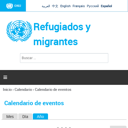
Jump to navigation
ONU
العربية
中文
English
Français
Русский
Español
Refugiados y
migrantes
B
F
u
o
s
r
c
a
m
r

u
l
Inicio
›
Calendario
›
Calendario de eventos
a
Se
r
encuentra
i
Calendario de eventos
usted
o
aquí
d
Mes
Día
Año
(solapa activa)
S
e
b
o