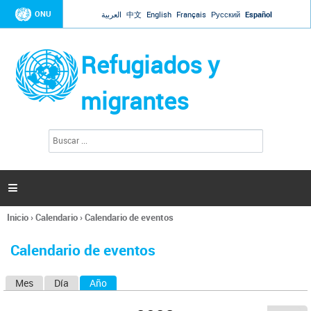
Jump to navigation
ONU
العربية
中文
English
Français
Русский
Español
Refugiados y
migrantes
B
F
u
o
s
r
c
a
m
r

u
l
Inicio
›
Calendario
›
Calendario de eventos
a
Se
r
encuentra
i
Calendario de eventos
usted
o
aquí
d
Mes
Día
Año
(solapa activa)
S
e
b
o