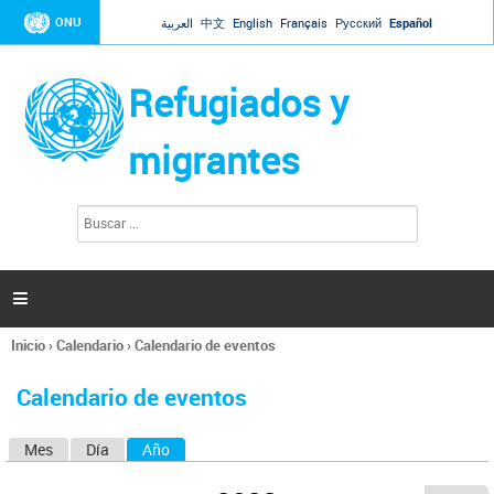
Jump to navigation
ONU
العربية
中文
English
Français
Русский
Español
Refugiados y
migrantes
B
F
u
o
s
r
c
a
m
r

u
l
Inicio
›
Calendario
›
Calendario de eventos
a
Se
r
encuentra
i
Calendario de eventos
usted
o
aquí
d
Mes
Día
Año
(solapa activa)
S
e
b
o