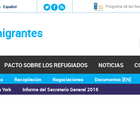
Jump to navigation
Programa de las Nac
й
Español
igrantes
PACTO SOBRE LOS REFUGIADOS
NOTICIAS
C
as
Recopilación
Negociaciones
Documentos [EN]
a York
Informe del Secretario General 2016