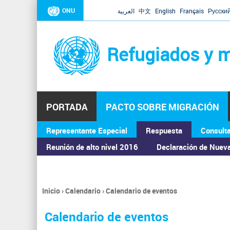
ONU
العربية
中文
English
Français
Русски
Refugiados y m
PORTADA
PACTO SOBRE MIGRACIÓN
Representante Especial
Respuesta
Consult
ASAMBLEA GENERAL
Reunión de alto nivel 2016
Declaración de Nuev
Inicio
›
Calendario
›
Calendario de eventos
Se
encuentra
Calendario de eventos
usted