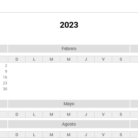
2023
Febrero
D
L
M
M
J
V
S
2
9
16
23
30
Mayo
D
L
M
M
J
V
S
Agosto
D
L
M
M
J
V
S