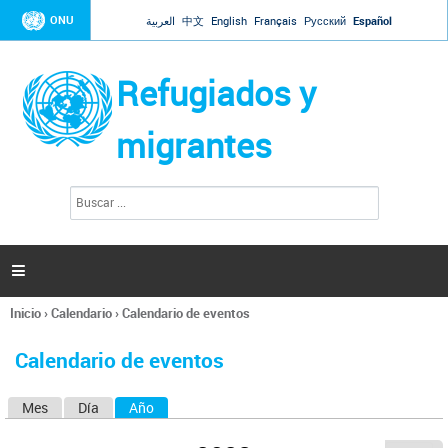
Jump to navigation
ONU
العربية
中文
English
Français
Русский
Español
Refugiados y
migrantes
B
F
u
o
s
r
c
a
m
r

u
l
Inicio
›
Calendario
›
Calendario de eventos
a
Se
r
encuentra
i
Calendario de eventos
usted
o
aquí
d
Mes
Día
Año
(solapa activa)
S
e
b
o