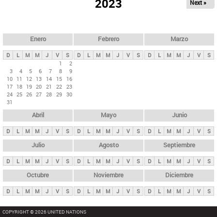
ú
2023
Next »
l
s
a
q
p
u
e
a
Enero
Febrero
Marzo
d
s
a
D
L
M
M
J
V
S
D
L
M
M
J
V
S
D
L
M
M
J
V
S
p
1
2
3
4
5
6
7
8
9
r
10
11
12
13
14
15
16
i
17
18
19
20
21
22
23
24
25
26
27
28
29
30
n
31
c
Abril
Mayo
Junio
i
p
D
L
M
M
J
V
S
D
L
M
M
J
V
S
D
L
M
M
J
V
S
a
Julio
Agosto
Septiembre
l
D
L
M
M
J
V
S
D
L
M
M
J
V
S
D
L
M
M
J
V
S
e
Octubre
Noviembre
Diciembre
s
D
L
M
M
J
V
S
D
L
M
M
J
V
S
D
L
M
M
J
V
S
COPYRIGHT © 2026 UNITED NATIONS