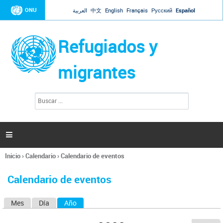
Jump to navigation
ONU
العربية
中文
English
Français
Русский
Español
Refugiados y
migrantes
B
F
u
o
s
r
c
a
m
r

u
l
Inicio
›
Calendario
›
Calendario de eventos
a
Se
r
encuentra
i
Calendario de eventos
usted
o
aquí
d
Mes
Día
Año
(solapa activa)
S
e
b
o