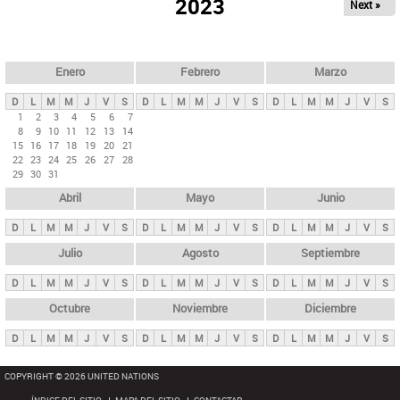
ú
2023
Next »
l
s
a
q
p
u
e
a
Enero
Febrero
Marzo
d
s
a
D
L
M
M
J
V
S
D
L
M
M
J
V
S
D
L
M
M
J
V
S
p
1
2
3
4
5
6
7
8
9
10
11
12
13
14
r
15
16
17
18
19
20
21
i
22
23
24
25
26
27
28
29
30
31
n
Abril
Mayo
Junio
c
i
D
L
M
M
J
V
S
D
L
M
M
J
V
S
D
L
M
M
J
V
S
p
Julio
Agosto
Septiembre
a
D
L
M
M
J
V
S
D
L
M
M
J
V
S
D
L
M
M
J
V
S
l
e
Octubre
Noviembre
Diciembre
s
D
L
M
M
J
V
S
D
L
M
M
J
V
S
D
L
M
M
J
V
S
COPYRIGHT © 2026 UNITED NATIONS