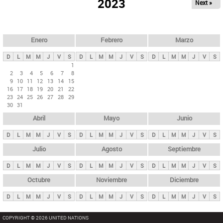
ú
2023
Next »
l
s
a
q
p
u
e
a
Enero
Febrero
Marzo
d
s
a
D
L
M
M
J
V
S
D
L
M
M
J
V
S
D
L
M
M
J
V
S
p
1
2
3
4
5
6
7
8
r
9
10
11
12
13
14
15
i
16
17
18
19
20
21
22
23
24
25
26
27
28
29
n
30
31
c
Abril
Mayo
Junio
i
p
D
L
M
M
J
V
S
D
L
M
M
J
V
S
D
L
M
M
J
V
S
a
Julio
Agosto
Septiembre
l
D
L
M
M
J
V
S
D
L
M
M
J
V
S
D
L
M
M
J
V
S
e
Octubre
Noviembre
Diciembre
s
D
L
M
M
J
V
S
D
L
M
M
J
V
S
D
L
M
M
J
V
S
COPYRIGHT © 2026 UNITED NATIONS