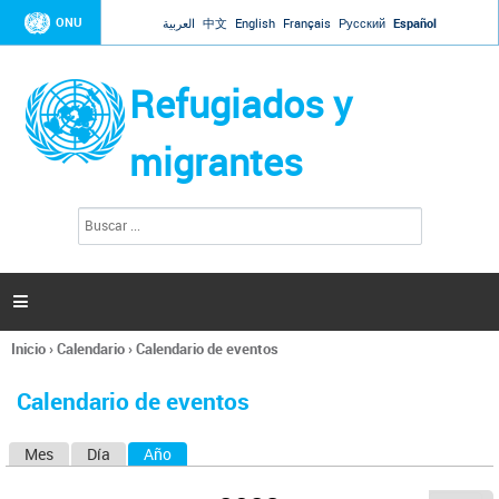
Jump to navigation
ONU
العربية
中文
English
Français
Русский
Español
Refugiados y
migrantes
B
F
u
o
s
r
c
a
m
r

u
l
Inicio
›
Calendario
›
Calendario de eventos
a
Se
r
encuentra
i
Calendario de eventos
usted
o
aquí
d
Mes
Día
Año
(solapa activa)
S
e
b
o