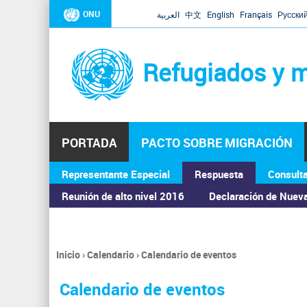
ONU
العربية
中文
English
Français
Русски
Refugiados y m
PORTADA
PACTO SOBRE MIGRACIÓN
Representante Especial
Respuesta
Consult
ASAMBLEA GENERAL
Reunión de alto nivel 2016
Declaración de Nuev
Inicio
›
Calendario
›
Calendario de eventos
Se
encuentra
Calendario de eventos
usted