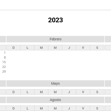
2023
Febrero
D
L
M
M
J
V
S
1
8
15
22
29
Mayo
D
L
M
M
J
V
S
Agosto
D
L
M
M
J
V
S