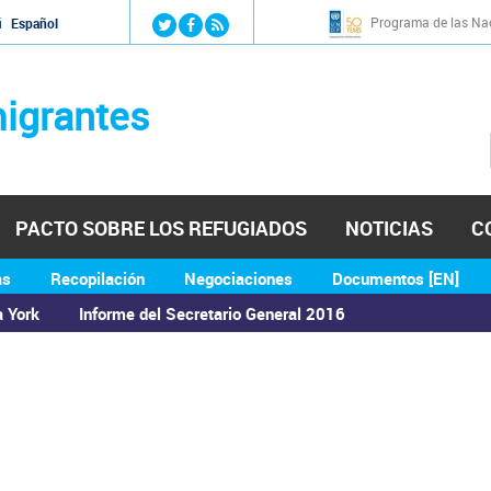
Jump to navigation
Programa de las Nac
й
Español
igrantes
PACTO SOBRE LOS REFUGIADOS
NOTICIAS
C
as
Recopilación
Negociaciones
Documentos [EN]
a York
Informe del Secretario General 2016