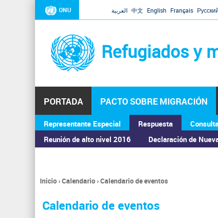
ONU
العربية
中文
English
Français
Русски
Refugiados y m
PORTADA
PACTO SOBRE MIGRACIÓN
Representante Especial
Respuesta
Consult
ASAMBLEA GENERAL
Reunión de alto nivel 2016
Declaración de Nuev
Inicio
›
Calendario
›
Calendario de eventos
Se
encuentra
Calendario de eventos
usted