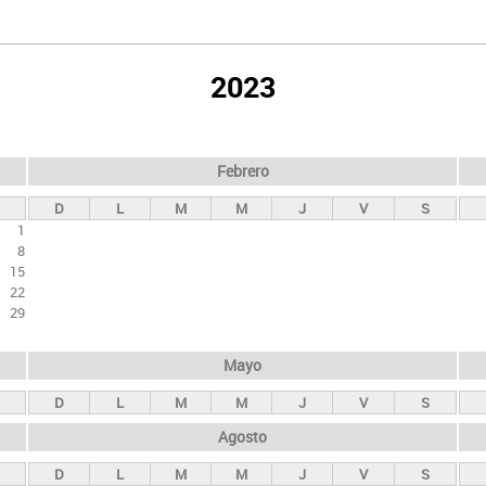
2023
Febrero
D
L
M
M
J
V
S
1
8
15
22
29
Mayo
D
L
M
M
J
V
S
Agosto
D
L
M
M
J
V
S