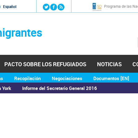
Jump to navigation
Programa de las Nac
й
Español
igrantes
PACTO SOBRE LOS REFUGIADOS
NOTICIAS
C
as
Recopilación
Negociaciones
Documentos [EN]
a York
Informe del Secretario General 2016