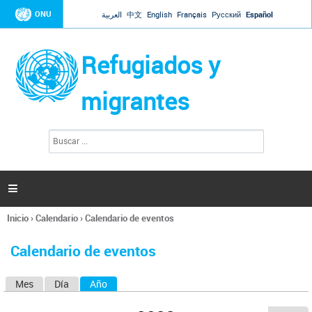
Jump to navigation
ONU
العربية
中文
English
Français
Русский
Español
Refugiados y
migrantes
B
F
u
o
s
r
c
a
m
r

u
l
Inicio
›
Calendario
›
Calendario de eventos
a
Se
r
encuentra
i
Calendario de eventos
usted
o
aquí
d
Mes
Día
Año
(solapa activa)
S
e
b
o