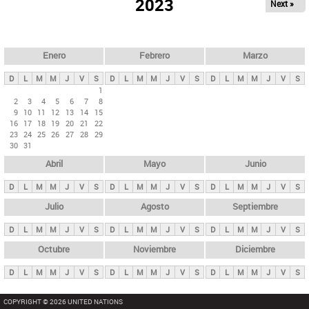
ú
2023
Next »
l
s
a
q
p
u
e
a
Enero
Febrero
Marzo
d
s
a
D
L
M
M
J
V
S
D
L
M
M
J
V
S
D
L
M
M
J
V
S
p
1
2
3
4
5
6
7
8
r
9
10
11
12
13
14
15
i
16
17
18
19
20
21
22
23
24
25
26
27
28
29
n
30
31
c
Abril
Mayo
Junio
i
p
D
L
M
M
J
V
S
D
L
M
M
J
V
S
D
L
M
M
J
V
S
a
Julio
Agosto
Septiembre
l
D
L
M
M
J
V
S
D
L
M
M
J
V
S
D
L
M
M
J
V
S
e
Octubre
Noviembre
Diciembre
s
D
L
M
M
J
V
S
D
L
M
M
J
V
S
D
L
M
M
J
V
S
COPYRIGHT © 2026 UNITED NATIONS