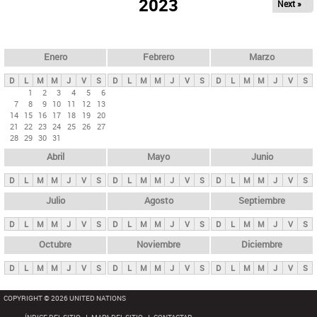
ú
2023
Next »
l
s
a
q
p
u
e
a
Enero
Febrero
Marzo
d
s
a
D
L
M
M
J
V
S
D
L
M
M
J
V
S
D
L
M
M
J
V
S
p
1
2
3
4
5
6
7
8
9
10
11
12
13
r
14
15
16
17
18
19
20
i
21
22
23
24
25
26
27
28
29
30
31
n
Abril
Mayo
Junio
c
i
D
L
M
M
J
V
S
D
L
M
M
J
V
S
D
L
M
M
J
V
S
p
Julio
Agosto
Septiembre
a
D
L
M
M
J
V
S
D
L
M
M
J
V
S
D
L
M
M
J
V
S
l
e
Octubre
Noviembre
Diciembre
s
D
L
M
M
J
V
S
D
L
M
M
J
V
S
D
L
M
M
J
V
S
COPYRIGHT © 2026 UNITED NATIONS