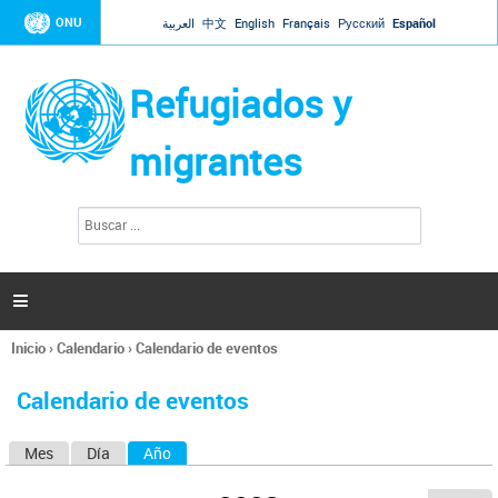
Jump to navigation
ONU
العربية
中文
English
Français
Русский
Español
Refugiados y
migrantes
B
F
u
o
s
r
c
a
m
r

u
l
Inicio
›
Calendario
›
Calendario de eventos
a
Se
r
encuentra
i
Calendario de eventos
usted
o
aquí
d
Mes
Día
Año
(solapa activa)
S
e
b
o