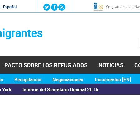
Jump to navigation
Programa de las Nac
й
Español
igrantes
PACTO SOBRE LOS REFUGIADOS
NOTICIAS
C
as
Recopilación
Negociaciones
Documentos [EN]
a York
Informe del Secretario General 2016