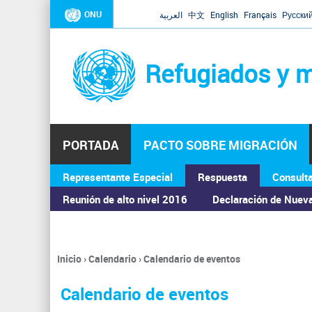
ONU
العربية
中文
English
Français
Русски
Refugiados y m
PORTADA
PACTO SOBRE MIGRACIÓN
Representante Especial
Respuesta
Consult
ASAMBLEA GENERAL
Reunión de alto nivel 2016
Declaración de Nuev
Inicio
›
Calendario
›
Calendario de eventos
Se
encuentra
Calendario de eventos
usted