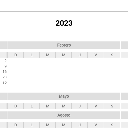
2023
Febrero
D
L
M
M
J
V
S
2
9
16
23
30
Mayo
D
L
M
M
J
V
S
Agosto
D
L
M
M
J
V
S