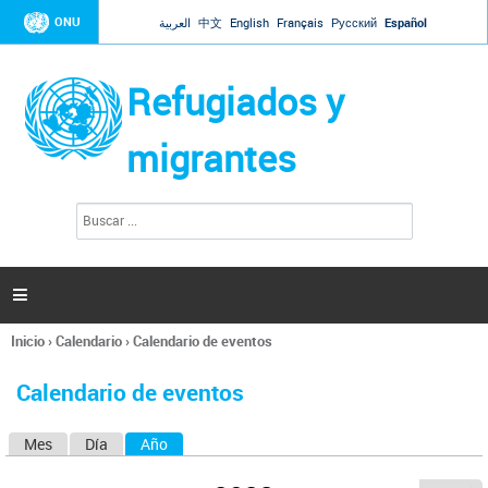
Jump to navigation
ONU
العربية
中文
English
Français
Русский
Español
Refugiados y
migrantes
B
F
u
o
s
r
c
a
m
r

u
l
Inicio
›
Calendario
›
Calendario de eventos
a
Se
r
encuentra
i
Calendario de eventos
usted
o
aquí
d
Mes
Día
Año
(solapa activa)
S
e
b
o