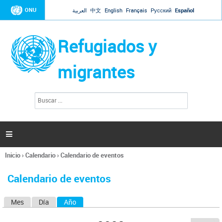
Jump to navigation
ONU
العربية
中文
English
Français
Русский
Español
Refugiados y
migrantes
B
F
u
o
s
r
c
a
m
r

u
l
Inicio
›
Calendario
›
Calendario de eventos
a
Se
r
encuentra
i
Calendario de eventos
usted
o
aquí
d
Mes
Día
Año
(solapa activa)
S
e
b
o