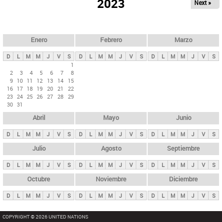
ú
2023
Next »
l
s
a
q
p
u
e
a
Enero
Febrero
Marzo
d
s
a
D
L
M
M
J
V
S
D
L
M
M
J
V
S
D
L
M
M
J
V
S
p
1
2
3
4
5
6
7
8
r
9
10
11
12
13
14
15
i
16
17
18
19
20
21
22
23
24
25
26
27
28
29
n
30
31
c
Abril
Mayo
Junio
i
p
D
L
M
M
J
V
S
D
L
M
M
J
V
S
D
L
M
M
J
V
S
a
Julio
Agosto
Septiembre
l
D
L
M
M
J
V
S
D
L
M
M
J
V
S
D
L
M
M
J
V
S
e
Octubre
Noviembre
Diciembre
s
D
L
M
M
J
V
S
D
L
M
M
J
V
S
D
L
M
M
J
V
S
COPYRIGHT © 2026 UNITED NATIONS