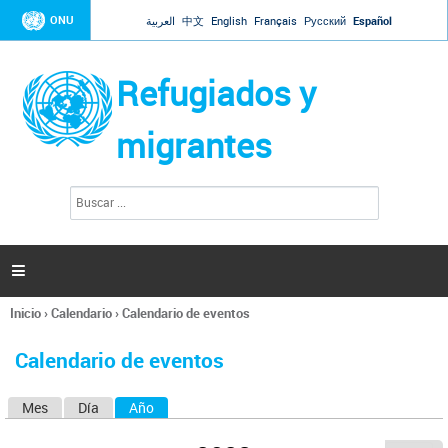
Jump to navigation
ONU
العربية
中文
English
Français
Русский
Español
Refugiados y
migrantes
B
F
u
o
s
r
c
a
m
r

u
l
Inicio
›
Calendario
›
Calendario de eventos
a
Se
r
encuentra
i
Calendario de eventos
usted
o
aquí
d
Mes
Día
Año
(solapa activa)
S
e
b
o