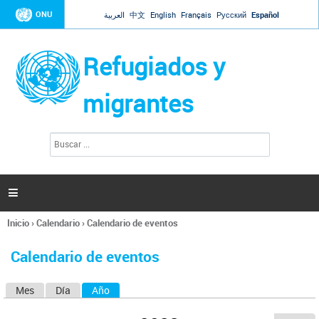
Jump to navigation
ONU
العربية
中文
English
Français
Русский
Español
Refugiados y
migrantes
B
F
u
o
s
r
c
a
m
r

u
l
Inicio
›
Calendario
›
Calendario de eventos
a
Se
r
encuentra
i
Calendario de eventos
usted
o
aquí
d
Mes
Día
Año
(solapa activa)
S
e
b
o