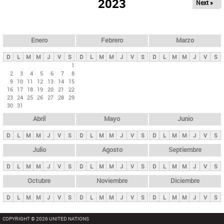
ú
2023
Next »
l
s
a
q
p
u
e
a
Enero
Febrero
Marzo
d
s
a
D
L
M
M
J
V
S
D
L
M
M
J
V
S
D
L
M
M
J
V
S
p
1
2
3
4
5
6
7
8
r
9
10
11
12
13
14
15
i
16
17
18
19
20
21
22
23
24
25
26
27
28
29
n
30
31
c
Abril
Mayo
Junio
i
p
D
L
M
M
J
V
S
D
L
M
M
J
V
S
D
L
M
M
J
V
S
a
Julio
Agosto
Septiembre
l
D
L
M
M
J
V
S
D
L
M
M
J
V
S
D
L
M
M
J
V
S
e
Octubre
Noviembre
Diciembre
s
D
L
M
M
J
V
S
D
L
M
M
J
V
S
D
L
M
M
J
V
S
COPYRIGHT © 2026 UNITED NATIONS