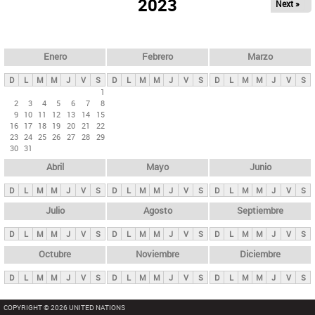
ú
2023
Next »
l
s
a
q
p
u
e
a
Enero
Febrero
Marzo
d
s
a
D
L
M
M
J
V
S
D
L
M
M
J
V
S
D
L
M
M
J
V
S
p
1
2
3
4
5
6
7
8
r
9
10
11
12
13
14
15
i
16
17
18
19
20
21
22
23
24
25
26
27
28
29
n
30
31
c
Abril
Mayo
Junio
i
p
D
L
M
M
J
V
S
D
L
M
M
J
V
S
D
L
M
M
J
V
S
a
Julio
Agosto
Septiembre
l
D
L
M
M
J
V
S
D
L
M
M
J
V
S
D
L
M
M
J
V
S
e
Octubre
Noviembre
Diciembre
s
D
L
M
M
J
V
S
D
L
M
M
J
V
S
D
L
M
M
J
V
S
COPYRIGHT © 2026 UNITED NATIONS