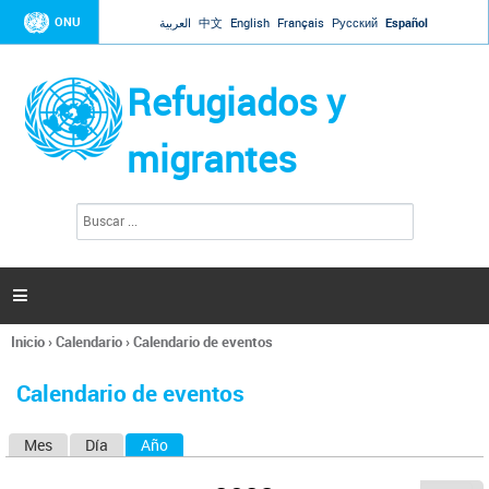
Jump to navigation
ONU
العربية
中文
English
Français
Русский
Español
Refugiados y
migrantes
B
F
u
o
s
r
c
a
m
r

u
l
Inicio
›
Calendario
›
Calendario de eventos
a
Se
r
encuentra
i
Calendario de eventos
usted
o
aquí
d
Mes
Día
Año
(solapa activa)
S
e
b
o