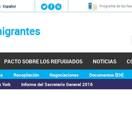
Jump to navigation
Programa de las Nac
й
Español
igrantes
PACTO SOBRE LOS REFUGIADOS
NOTICIAS
C
as
Recopilación
Negociaciones
Documentos [EN]
a York
Informe del Secretario General 2016