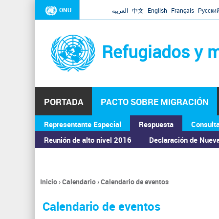
ONU
العربية
中文
English
Français
Русски
Refugiados y m
PORTADA
PACTO SOBRE MIGRACIÓN
Representante Especial
Respuesta
Consult
ASAMBLEA GENERAL
Reunión de alto nivel 2016
Declaración de Nuev
Inicio
›
Calendario
›
Calendario de eventos
Se
encuentra
Calendario de eventos
usted