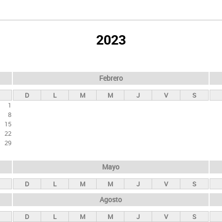
2023
Febrero
D
L
M
M
J
V
S
1
8
15
22
29
Mayo
D
L
M
M
J
V
S
Agosto
D
L
M
M
J
V
S