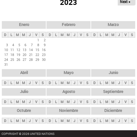
ú
2023
Next »
l
s
a
q
p
u
e
a
Enero
Febrero
Marzo
d
s
a
D
L
M
M
J
V
S
D
L
M
M
J
V
S
D
L
M
M
J
V
S
p
1
2
3
4
5
6
7
8
9
r
10
11
12
13
14
15
16
i
17
18
19
20
21
22
23
24
25
26
27
28
29
30
n
31
c
Abril
Mayo
Junio
i
p
D
L
M
M
J
V
S
D
L
M
M
J
V
S
D
L
M
M
J
V
S
a
Julio
Agosto
Septiembre
l
D
L
M
M
J
V
S
D
L
M
M
J
V
S
D
L
M
M
J
V
S
e
Octubre
Noviembre
Diciembre
s
D
L
M
M
J
V
S
D
L
M
M
J
V
S
D
L
M
M
J
V
S
COPYRIGHT © 2026 UNITED NATIONS