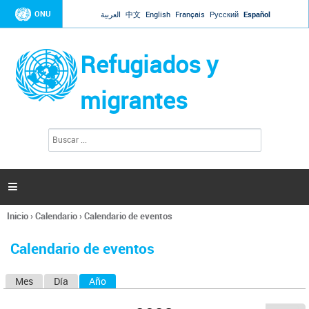
Jump to navigation
ONU
العربية
中文
English
Français
Русский
Español
Refugiados y
migrantes
B
F
u
o
s
r
c
a
m
r

u
l
Inicio
›
Calendario
›
Calendario de eventos
a
Se
r
encuentra
i
Calendario de eventos
usted
o
aquí
d
Mes
Día
Año
(solapa activa)
S
e
b
o