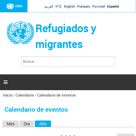
Jump to navigation
ONU
العربية
中文
English
Français
Русский
Español
Refugiados y
migrantes
B
F
u
o
s
r
c
a
m
r

u
l
Inicio
›
Calendario
›
Calendario de eventos
a
Se
r
encuentra
i
Calendario de eventos
usted
o
aquí
d
Mes
Día
Año
(solapa activa)
S
e
b
o