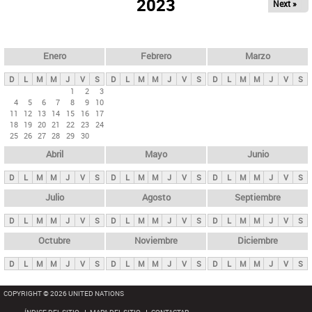
ú
2023
Next »
l
s
a
q
p
u
e
a
Enero
Febrero
Marzo
d
s
a
D
L
M
M
J
V
S
D
L
M
M
J
V
S
D
L
M
M
J
V
S
p
1
2
3
4
5
6
7
8
9
10
r
11
12
13
14
15
16
17
i
18
19
20
21
22
23
24
25
26
27
28
29
30
n
Abril
Mayo
Junio
c
i
D
L
M
M
J
V
S
D
L
M
M
J
V
S
D
L
M
M
J
V
S
p
Julio
Agosto
Septiembre
a
D
L
M
M
J
V
S
D
L
M
M
J
V
S
D
L
M
M
J
V
S
l
e
Octubre
Noviembre
Diciembre
s
D
L
M
M
J
V
S
D
L
M
M
J
V
S
D
L
M
M
J
V
S
COPYRIGHT © 2026 UNITED NATIONS