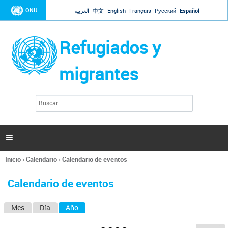
Jump to navigation
ONU
العربية
中文
English
Français
Русский
Español
Refugiados y
migrantes
B
F
u
o
s
r
c
a
m
r

u
l
Inicio
›
Calendario
›
Calendario de eventos
a
Se
r
encuentra
i
Calendario de eventos
usted
o
aquí
d
Mes
Día
Año
(solapa activa)
S
e
b
o