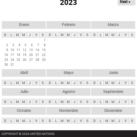
ú
2023
Next »
l
s
a
q
p
u
e
a
Enero
Febrero
Marzo
d
s
a
D
L
M
M
J
V
S
D
L
M
M
J
V
S
D
L
M
M
J
V
S
p
1
2
3
4
5
6
7
8
r
9
10
11
12
13
14
15
i
16
17
18
19
20
21
22
23
24
25
26
27
28
29
n
30
31
c
Abril
Mayo
Junio
i
p
D
L
M
M
J
V
S
D
L
M
M
J
V
S
D
L
M
M
J
V
S
a
Julio
Agosto
Septiembre
l
D
L
M
M
J
V
S
D
L
M
M
J
V
S
D
L
M
M
J
V
S
e
Octubre
Noviembre
Diciembre
s
D
L
M
M
J
V
S
D
L
M
M
J
V
S
D
L
M
M
J
V
S
COPYRIGHT © 2026 UNITED NATIONS