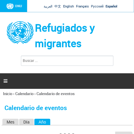
Jump to navigation
ONU
العربية
中文
English
Français
Русский
Español
Refugiados y
migrantes
B
F
u
o
s
r
c
a
m
r

u
l
Inicio
›
Calendario
›
Calendario de eventos
a
Se
r
encuentra
i
Calendario de eventos
usted
o
aquí
d
Mes
Día
Año
(solapa activa)
S
e
b
o