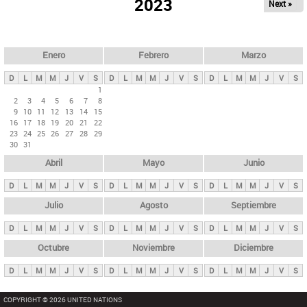
ú
2023
Next »
l
s
a
q
p
u
e
a
Enero
Febrero
Marzo
d
s
a
D
L
M
M
J
V
S
D
L
M
M
J
V
S
D
L
M
M
J
V
S
p
1
2
3
4
5
6
7
8
r
9
10
11
12
13
14
15
i
16
17
18
19
20
21
22
23
24
25
26
27
28
29
n
30
31
c
Abril
Mayo
Junio
i
p
D
L
M
M
J
V
S
D
L
M
M
J
V
S
D
L
M
M
J
V
S
a
Julio
Agosto
Septiembre
l
D
L
M
M
J
V
S
D
L
M
M
J
V
S
D
L
M
M
J
V
S
e
Octubre
Noviembre
Diciembre
s
D
L
M
M
J
V
S
D
L
M
M
J
V
S
D
L
M
M
J
V
S
COPYRIGHT © 2026 UNITED NATIONS