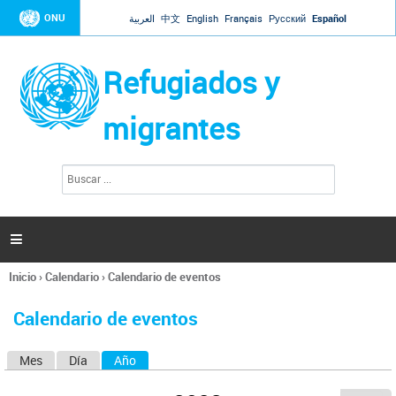
Jump to navigation
ONU
العربية
中文
English
Français
Русский
Español
Refugiados y
migrantes
B
F
u
o
s
r
c
a
m
r

u
l
Inicio
›
Calendario
›
Calendario de eventos
a
Se
r
encuentra
i
Calendario de eventos
usted
o
aquí
d
Mes
Día
Año
(solapa activa)
S
e
b
o