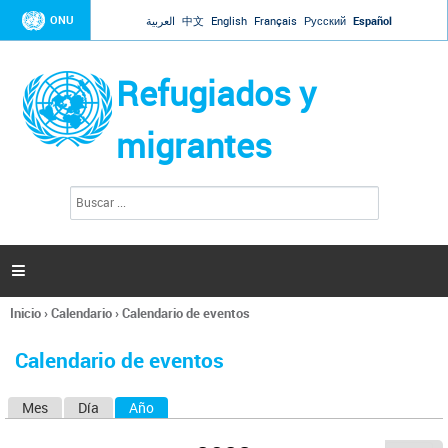
Jump to navigation
ONU
العربية
中文
English
Français
Русский
Español
Refugiados y
migrantes
B
F
u
o
s
r
c
a
m
r

u
l
Inicio
›
Calendario
›
Calendario de eventos
a
Se
r
encuentra
i
Calendario de eventos
usted
o
aquí
d
Mes
Día
Año
(solapa activa)
S
e
b
o