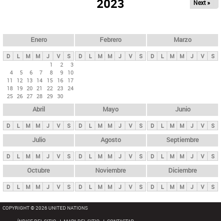
ú
2023
Next »
l
s
a
q
p
u
e
a
Enero
Febrero
Marzo
d
s
a
D
L
M
M
J
V
S
D
L
M
M
J
V
S
D
L
M
M
J
V
S
p
1
2
3
4
5
6
7
8
9
10
r
11
12
13
14
15
16
17
i
18
19
20
21
22
23
24
25
26
27
28
29
30
n
Abril
Mayo
Junio
c
i
D
L
M
M
J
V
S
D
L
M
M
J
V
S
D
L
M
M
J
V
S
p
Julio
Agosto
Septiembre
a
D
L
M
M
J
V
S
D
L
M
M
J
V
S
D
L
M
M
J
V
S
l
e
Octubre
Noviembre
Diciembre
s
D
L
M
M
J
V
S
D
L
M
M
J
V
S
D
L
M
M
J
V
S
COPYRIGHT © 2026 UNITED NATIONS