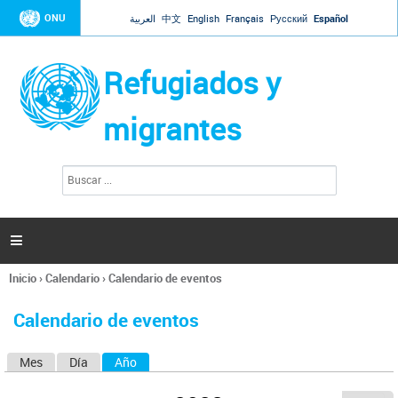
Jump to navigation
ONU
العربية
中文
English
Français
Русский
Español
Refugiados y
migrantes
B
F
u
o
s
r
c
a
m
r

u
l
Inicio
›
Calendario
›
Calendario de eventos
a
Se
r
encuentra
i
Calendario de eventos
usted
o
aquí
d
Mes
Día
Año
(solapa activa)
S
e
b
o