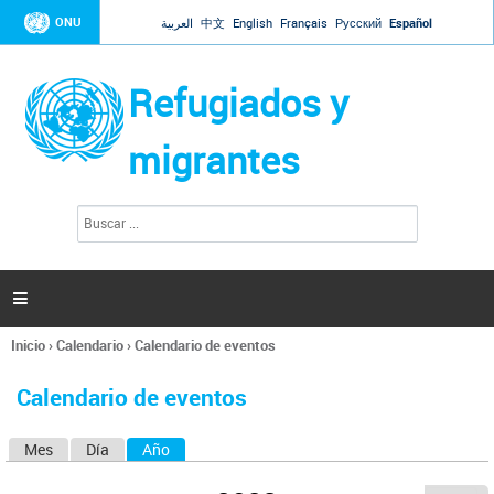
Jump to navigation
ONU
العربية
中文
English
Français
Русский
Español
Refugiados y
migrantes
B
F
u
o
s
r
c
a
m
r

u
l
Inicio
›
Calendario
›
Calendario de eventos
a
Se
r
encuentra
i
Calendario de eventos
usted
o
aquí
d
Mes
Día
Año
(solapa activa)
S
e
b
o