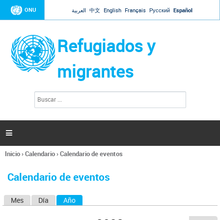
Jump to navigation
ONU
العربية
中文
English
Français
Русский
Español
Refugiados y
migrantes
B
F
u
o
s
r
c
a
m
r

u
l
Inicio
›
Calendario
›
Calendario de eventos
a
Se
r
encuentra
i
Calendario de eventos
usted
o
aquí
d
Mes
Día
Año
(solapa activa)
S
e
b
o