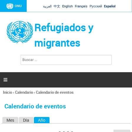
Jump to navigation
ONU
العربية
中文
English
Français
Русский
Español
Refugiados y
migrantes
B
F
u
o
s
r
c
a
m
r

u
l
Inicio
›
Calendario
›
Calendario de eventos
a
Se
r
encuentra
i
Calendario de eventos
usted
o
aquí
d
Mes
Día
Año
(solapa activa)
S
e
b
o