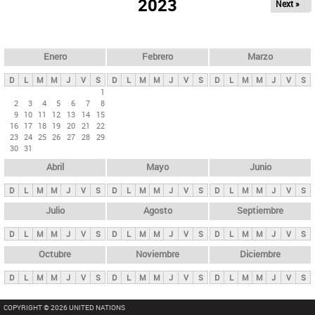
ú
2023
Next »
l
s
a
q
p
u
e
a
Enero
Febrero
Marzo
d
s
a
D
L
M
M
J
V
S
D
L
M
M
J
V
S
D
L
M
M
J
V
S
p
1
2
3
4
5
6
7
8
r
9
10
11
12
13
14
15
i
16
17
18
19
20
21
22
23
24
25
26
27
28
29
n
30
31
c
Abril
Mayo
Junio
i
p
D
L
M
M
J
V
S
D
L
M
M
J
V
S
D
L
M
M
J
V
S
a
Julio
Agosto
Septiembre
l
D
L
M
M
J
V
S
D
L
M
M
J
V
S
D
L
M
M
J
V
S
e
Octubre
Noviembre
Diciembre
s
D
L
M
M
J
V
S
D
L
M
M
J
V
S
D
L
M
M
J
V
S
COPYRIGHT © 2026 UNITED NATIONS