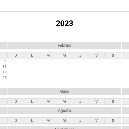
2023
Febrero
D
L
M
M
J
V
S
4
11
18
25
Mayo
D
L
M
M
J
V
S
Agosto
D
L
M
M
J
V
S