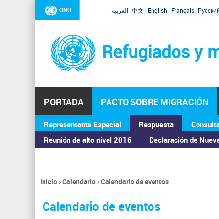
ONU
العربية
中文
English
Français
Русски
Refugiados y m
PORTADA
PACTO SOBRE MIGRACIÓN
Representante Especial
Respuesta
Consult
ASAMBLEA GENERAL
Reunión de alto nivel 2016
Declaración de Nuev
Inicio
›
Calendario
›
Calendario de eventos
Se
encuentra
Calendario de eventos
usted