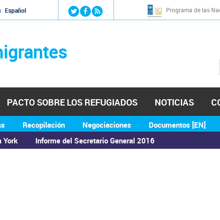
Jump to navigation
Programa de las Nac
й
Español
igrantes
PACTO SOBRE LOS REFUGIADOS
NOTICIAS
C
as
Recopilación
Negociaciones
Documentos [EN]
a York
Informe del Secretario General 2016