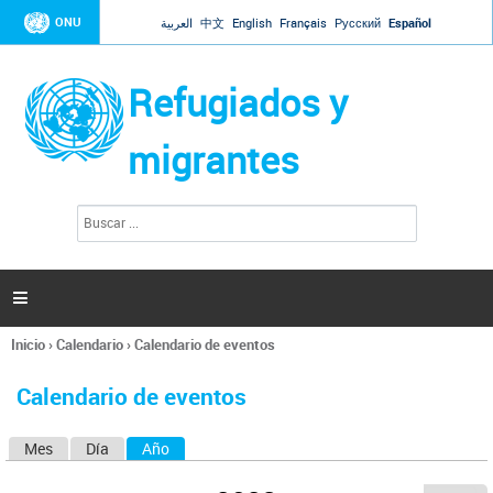
Jump to navigation
ONU
العربية
中文
English
Français
Русский
Español
Refugiados y
migrantes
B
F
u
o
s
r
c
a
m
r

u
l
Inicio
›
Calendario
›
Calendario de eventos
a
Se
r
encuentra
i
Calendario de eventos
usted
o
aquí
d
Mes
Día
Año
(solapa activa)
S
e
b
o