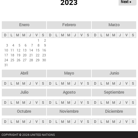
ú
2023
Next »
l
s
a
q
p
u
e
a
Enero
Febrero
Marzo
d
s
a
D
L
M
M
J
V
S
D
L
M
M
J
V
S
D
L
M
M
J
V
S
p
1
2
3
4
5
6
7
8
9
r
10
11
12
13
14
15
16
i
17
18
19
20
21
22
23
24
25
26
27
28
29
30
n
31
c
Abril
Mayo
Junio
i
p
D
L
M
M
J
V
S
D
L
M
M
J
V
S
D
L
M
M
J
V
S
a
Julio
Agosto
Septiembre
l
D
L
M
M
J
V
S
D
L
M
M
J
V
S
D
L
M
M
J
V
S
e
Octubre
Noviembre
Diciembre
s
D
L
M
M
J
V
S
D
L
M
M
J
V
S
D
L
M
M
J
V
S
COPYRIGHT © 2026 UNITED NATIONS