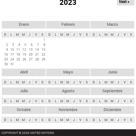
ú
2023
Next »
l
s
a
q
p
u
e
a
Enero
Febrero
Marzo
d
s
a
D
L
M
M
J
V
S
D
L
M
M
J
V
S
D
L
M
M
J
V
S
p
1
2
3
4
5
6
7
8
r
9
10
11
12
13
14
15
i
16
17
18
19
20
21
22
23
24
25
26
27
28
29
n
30
31
c
Abril
Mayo
Junio
i
p
D
L
M
M
J
V
S
D
L
M
M
J
V
S
D
L
M
M
J
V
S
a
Julio
Agosto
Septiembre
l
D
L
M
M
J
V
S
D
L
M
M
J
V
S
D
L
M
M
J
V
S
e
Octubre
Noviembre
Diciembre
s
D
L
M
M
J
V
S
D
L
M
M
J
V
S
D
L
M
M
J
V
S
COPYRIGHT © 2026 UNITED NATIONS