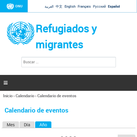
Jump to navigation
ONU
العربية
中文
English
Français
Русский
Español
Refugiados y
migrantes
B
F
u
o
s
r
c
a
m
r

u
l
Inicio
›
Calendario
›
Calendario de eventos
a
Se
r
encuentra
i
Calendario de eventos
usted
o
aquí
d
Mes
Día
Año
(solapa activa)
S
e
b
o