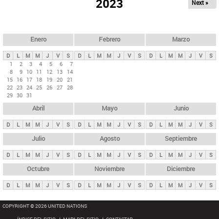
ú
2023
Next »
l
s
a
q
p
u
e
a
Enero
Febrero
Marzo
d
s
a
D
L
M
M
J
V
S
D
L
M
M
J
V
S
D
L
M
M
J
V
S
p
1
2
3
4
5
6
7
8
9
10
11
12
13
14
r
15
16
17
18
19
20
21
i
22
23
24
25
26
27
28
29
30
31
n
Abril
Mayo
Junio
c
i
D
L
M
M
J
V
S
D
L
M
M
J
V
S
D
L
M
M
J
V
S
p
Julio
Agosto
Septiembre
a
D
L
M
M
J
V
S
D
L
M
M
J
V
S
D
L
M
M
J
V
S
l
e
Octubre
Noviembre
Diciembre
s
D
L
M
M
J
V
S
D
L
M
M
J
V
S
D
L
M
M
J
V
S
COPYRIGHT © 2026 UNITED NATIONS