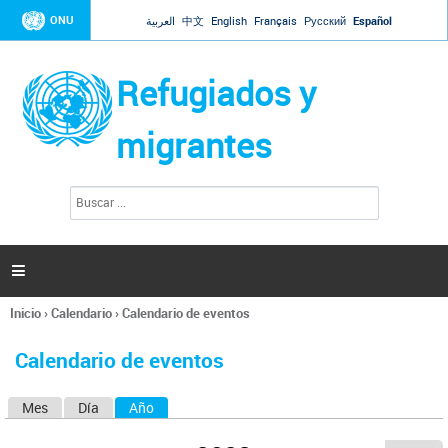
Jump to navigation
ONU
العربية
中文
English
Français
Русский
Español
Refugiados y
migrantes
B
F
u
o
s
r
c
a
m
r

u
l
Inicio
›
Calendario
›
Calendario de eventos
a
Se
r
encuentra
i
Calendario de eventos
usted
o
aquí
d
Mes
Día
Año
(solapa activa)
S
e
b
o