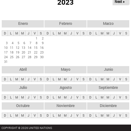
ú
2023
Next »
l
s
a
q
p
u
e
a
Enero
Febrero
Marzo
d
s
a
D
L
M
M
J
V
S
D
L
M
M
J
V
S
D
L
M
M
J
V
S
p
1
2
3
4
5
6
7
8
9
r
10
11
12
13
14
15
16
i
17
18
19
20
21
22
23
24
25
26
27
28
29
30
n
31
c
Abril
Mayo
Junio
i
p
D
L
M
M
J
V
S
D
L
M
M
J
V
S
D
L
M
M
J
V
S
a
Julio
Agosto
Septiembre
l
D
L
M
M
J
V
S
D
L
M
M
J
V
S
D
L
M
M
J
V
S
e
Octubre
Noviembre
Diciembre
s
D
L
M
M
J
V
S
D
L
M
M
J
V
S
D
L
M
M
J
V
S
COPYRIGHT © 2026 UNITED NATIONS