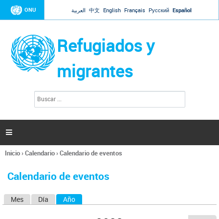
Jump to navigation
ONU
العربية
中文
English
Français
Русский
Español
Refugiados y
migrantes
B
F
u
o
s
r
c
a
m
r

u
l
Inicio
›
Calendario
›
Calendario de eventos
a
Se
r
encuentra
i
Calendario de eventos
usted
o
aquí
d
Mes
Día
Año
(solapa activa)
S
e
b
o