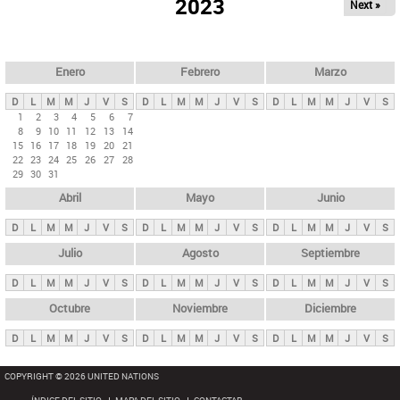
ú
2023
Next »
l
s
a
q
p
u
e
a
Enero
Febrero
Marzo
d
s
a
D
L
M
M
J
V
S
D
L
M
M
J
V
S
D
L
M
M
J
V
S
p
1
2
3
4
5
6
7
8
9
10
11
12
13
14
r
15
16
17
18
19
20
21
i
22
23
24
25
26
27
28
29
30
31
n
Abril
Mayo
Junio
c
i
D
L
M
M
J
V
S
D
L
M
M
J
V
S
D
L
M
M
J
V
S
p
Julio
Agosto
Septiembre
a
D
L
M
M
J
V
S
D
L
M
M
J
V
S
D
L
M
M
J
V
S
l
e
Octubre
Noviembre
Diciembre
s
D
L
M
M
J
V
S
D
L
M
M
J
V
S
D
L
M
M
J
V
S
COPYRIGHT © 2026 UNITED NATIONS