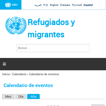
Jump to navigation
ONU
العربية
中文
English
Français
Русский
Español
Refugiados y
migrantes
B
F
u
o
s
r
c
a
m
r

u
l
Inicio
›
Calendario
›
Calendario de eventos
a
Se
r
encuentra
i
Calendario de eventos
usted
o
aquí
d
Mes
Día
Año
(solapa activa)
S
e
b
o