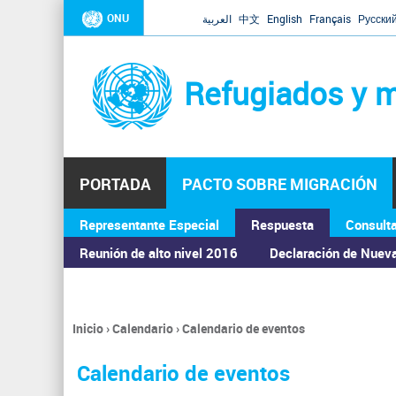
ONU
العربية
中文
English
Français
Русски
Refugiados y m
PORTADA
PACTO SOBRE MIGRACIÓN
Representante Especial
Respuesta
Consult
ASAMBLEA GENERAL
Reunión de alto nivel 2016
Declaración de Nuev
Inicio
›
Calendario
›
Calendario de eventos
Se
encuentra
Calendario de eventos
usted