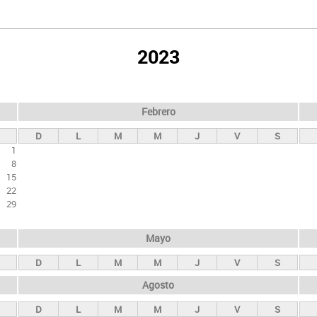
2023
Febrero
D
L
M
M
J
V
S
1
8
15
22
29
Mayo
D
L
M
M
J
V
S
Agosto
D
L
M
M
J
V
S