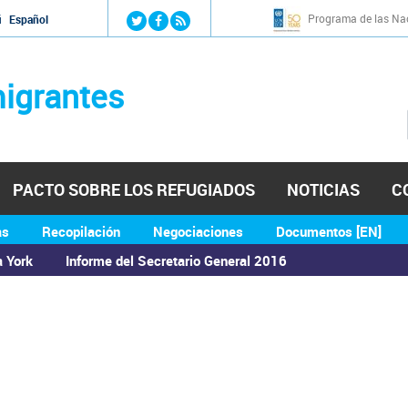
Jump to navigation
Programa de las Nac
й
Español
igrantes
PACTO SOBRE LOS REFUGIADOS
NOTICIAS
C
as
Recopilación
Negociaciones
Documentos [EN]
a York
Informe del Secretario General 2016