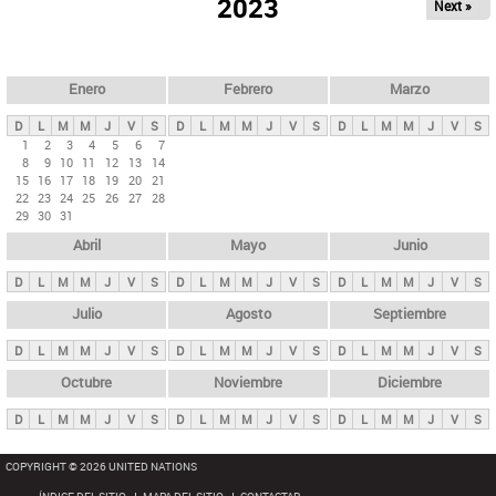
ú
2023
Next »
l
s
a
q
p
u
e
a
Enero
Febrero
Marzo
d
s
a
D
L
M
M
J
V
S
D
L
M
M
J
V
S
D
L
M
M
J
V
S
p
1
2
3
4
5
6
7
8
9
10
11
12
13
14
r
15
16
17
18
19
20
21
i
22
23
24
25
26
27
28
29
30
31
n
Abril
Mayo
Junio
c
i
D
L
M
M
J
V
S
D
L
M
M
J
V
S
D
L
M
M
J
V
S
p
Julio
Agosto
Septiembre
a
D
L
M
M
J
V
S
D
L
M
M
J
V
S
D
L
M
M
J
V
S
l
e
Octubre
Noviembre
Diciembre
s
D
L
M
M
J
V
S
D
L
M
M
J
V
S
D
L
M
M
J
V
S
COPYRIGHT © 2026 UNITED NATIONS