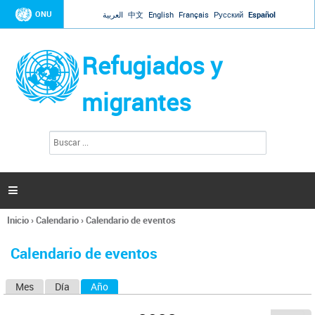
Jump to navigation
ONU
العربية
中文
English
Français
Русский
Español
Refugiados y
migrantes
B
F
u
o
s
r
c
a
m
r

u
l
Inicio
›
Calendario
›
Calendario de eventos
a
Se
r
encuentra
i
Calendario de eventos
usted
o
aquí
d
Mes
Día
Año
(solapa activa)
S
e
b
o