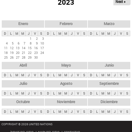
ú
2023
Next »
l
s
a
q
p
u
e
a
Enero
Febrero
Marzo
d
s
a
D
L
M
M
J
V
S
D
L
M
M
J
V
S
D
L
M
M
J
V
S
p
1
2
3
4
5
6
7
8
9
10
r
11
12
13
14
15
16
17
i
18
19
20
21
22
23
24
25
26
27
28
29
30
n
Abril
Mayo
Junio
c
i
D
L
M
M
J
V
S
D
L
M
M
J
V
S
D
L
M
M
J
V
S
p
Julio
Agosto
Septiembre
a
D
L
M
M
J
V
S
D
L
M
M
J
V
S
D
L
M
M
J
V
S
l
e
Octubre
Noviembre
Diciembre
s
D
L
M
M
J
V
S
D
L
M
M
J
V
S
D
L
M
M
J
V
S
COPYRIGHT © 2026 UNITED NATIONS