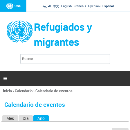
Jump to navigation
ONU
العربية
中文
English
Français
Русский
Español
Refugiados y
migrantes
B
F
u
o
s
r
c
a
m
r

u
l
Inicio
›
Calendario
›
Calendario de eventos
a
Se
r
encuentra
i
Calendario de eventos
usted
o
aquí
d
Mes
Día
Año
(solapa activa)
S
e
b
o