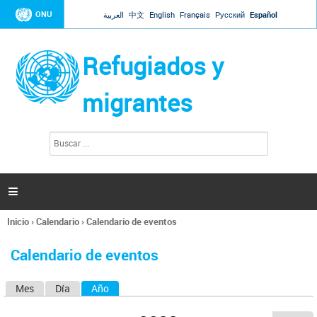
Jump to navigation
ONU
العربية
中文
English
Français
Русский
Español
Refugiados y
migrantes
B
F
u
o
s
r
c
a
m
r

u
l
Inicio
›
Calendario
›
Calendario de eventos
a
Se
r
encuentra
i
Calendario de eventos
usted
o
aquí
d
Mes
Día
Año
(solapa activa)
S
e
b
o