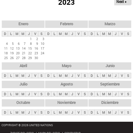
ú
2023
Next »
l
s
a
q
p
u
e
a
Enero
Febrero
Marzo
d
s
a
D
L
M
M
J
V
S
D
L
M
M
J
V
S
D
L
M
M
J
V
S
p
1
2
3
4
5
6
7
8
9
10
r
11
12
13
14
15
16
17
i
18
19
20
21
22
23
24
25
26
27
28
29
30
n
Abril
Mayo
Junio
c
i
D
L
M
M
J
V
S
D
L
M
M
J
V
S
D
L
M
M
J
V
S
p
Julio
Agosto
Septiembre
a
D
L
M
M
J
V
S
D
L
M
M
J
V
S
D
L
M
M
J
V
S
l
e
Octubre
Noviembre
Diciembre
s
D
L
M
M
J
V
S
D
L
M
M
J
V
S
D
L
M
M
J
V
S
COPYRIGHT © 2026 UNITED NATIONS