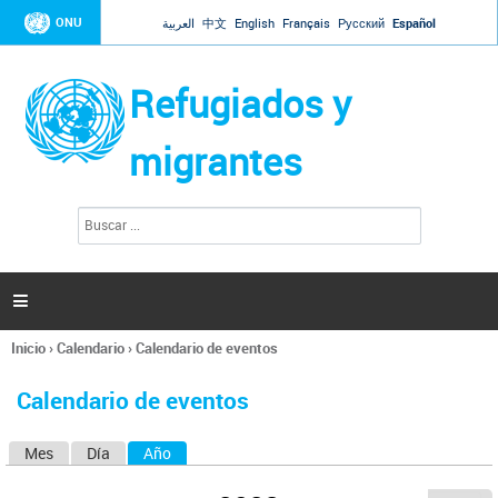
Jump to navigation
ONU
العربية
中文
English
Français
Русский
Español
Refugiados y
migrantes
B
F
u
o
s
r
c
a
m
r

u
l
Inicio
›
Calendario
›
Calendario de eventos
a
Se
r
encuentra
i
Calendario de eventos
usted
o
aquí
d
Mes
Día
Año
(solapa activa)
S
e
b
o