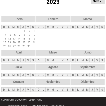
ú
2023
Next »
l
s
a
q
p
u
e
a
Enero
Febrero
Marzo
d
s
a
D
L
M
M
J
V
S
D
L
M
M
J
V
S
D
L
M
M
J
V
S
p
1
2
3
4
5
6
7
8
9
10
r
11
12
13
14
15
16
17
i
18
19
20
21
22
23
24
25
26
27
28
29
30
n
Abril
Mayo
Junio
c
i
D
L
M
M
J
V
S
D
L
M
M
J
V
S
D
L
M
M
J
V
S
p
Julio
Agosto
Septiembre
a
D
L
M
M
J
V
S
D
L
M
M
J
V
S
D
L
M
M
J
V
S
l
e
Octubre
Noviembre
Diciembre
s
D
L
M
M
J
V
S
D
L
M
M
J
V
S
D
L
M
M
J
V
S
COPYRIGHT © 2026 UNITED NATIONS