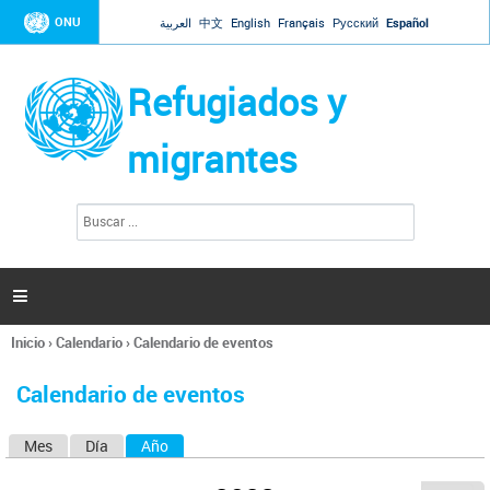
Jump to navigation
ONU
العربية
中文
English
Français
Русский
Español
Refugiados y
migrantes
B
F
u
o
s
r
c
a
m
r

u
l
Inicio
›
Calendario
›
Calendario de eventos
a
Se
r
encuentra
i
Calendario de eventos
usted
o
aquí
d
Mes
Día
Año
(solapa activa)
S
e
b
o