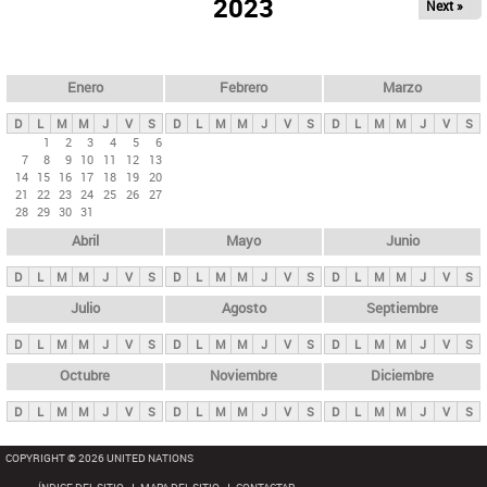
ú
2023
Next »
l
s
a
q
p
u
e
a
Enero
Febrero
Marzo
d
s
a
D
L
M
M
J
V
S
D
L
M
M
J
V
S
D
L
M
M
J
V
S
p
1
2
3
4
5
6
7
8
9
10
11
12
13
r
14
15
16
17
18
19
20
i
21
22
23
24
25
26
27
28
29
30
31
n
Abril
Mayo
Junio
c
i
D
L
M
M
J
V
S
D
L
M
M
J
V
S
D
L
M
M
J
V
S
p
Julio
Agosto
Septiembre
a
D
L
M
M
J
V
S
D
L
M
M
J
V
S
D
L
M
M
J
V
S
l
e
Octubre
Noviembre
Diciembre
s
D
L
M
M
J
V
S
D
L
M
M
J
V
S
D
L
M
M
J
V
S
COPYRIGHT © 2026 UNITED NATIONS