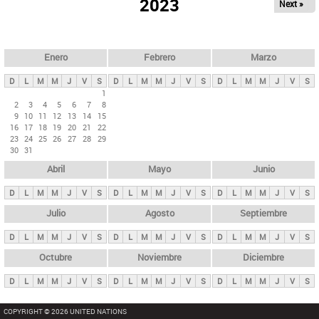
ú
2023
Next »
l
s
a
q
p
u
e
a
Enero
Febrero
Marzo
d
s
a
D
L
M
M
J
V
S
D
L
M
M
J
V
S
D
L
M
M
J
V
S
p
1
2
3
4
5
6
7
8
r
9
10
11
12
13
14
15
i
16
17
18
19
20
21
22
23
24
25
26
27
28
29
n
30
31
c
Abril
Mayo
Junio
i
p
D
L
M
M
J
V
S
D
L
M
M
J
V
S
D
L
M
M
J
V
S
a
Julio
Agosto
Septiembre
l
D
L
M
M
J
V
S
D
L
M
M
J
V
S
D
L
M
M
J
V
S
e
Octubre
Noviembre
Diciembre
s
D
L
M
M
J
V
S
D
L
M
M
J
V
S
D
L
M
M
J
V
S
COPYRIGHT © 2026 UNITED NATIONS