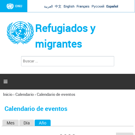
Jump to navigation
ONU
العربية
中文
English
Français
Русский
Español
Refugiados y
migrantes
B
F
u
o
s
r
c
a
m
r

u
l
Inicio
›
Calendario
›
Calendario de eventos
a
Se
r
encuentra
i
Calendario de eventos
usted
o
aquí
d
Mes
Día
Año
(solapa activa)
S
e
b
o