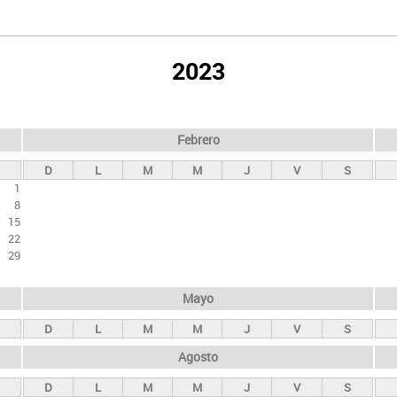
2023
Febrero
D
L
M
M
J
V
S
1
8
15
22
29
Mayo
D
L
M
M
J
V
S
Agosto
D
L
M
M
J
V
S