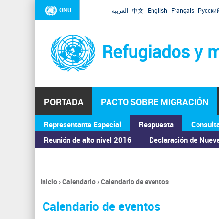
ONU
العربية
中文
English
Français
Русски
Refugiados y m
PORTADA
PACTO SOBRE MIGRACIÓN
Representante Especial
Respuesta
Consult
ASAMBLEA GENERAL
Reunión de alto nivel 2016
Declaración de Nuev
Inicio
›
Calendario
›
Calendario de eventos
Se
encuentra
Calendario de eventos
usted