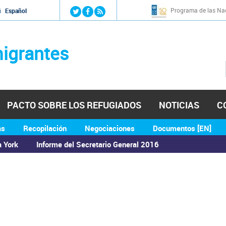
Jump to navigation
Programa de las Nac
й
Español
igrantes
PACTO SOBRE LOS REFUGIADOS
NOTICIAS
C
as
Recopilación
Negociaciones
Documentos [EN]
a York
Informe del Secretario General 2016