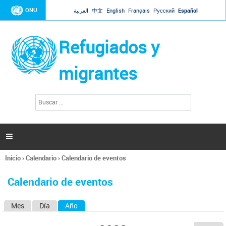
Jump to navigation
ONU
العربية
中文
English
Français
Русский
Español
Refugiados y
migrantes
B
F
u
o
s
r
c
a
m
r

u
l
Inicio
›
Calendario
›
Calendario de eventos
a
Se
r
encuentra
i
Calendario de eventos
usted
o
aquí
d
Mes
Día
Año
(solapa activa)
S
e
b
o